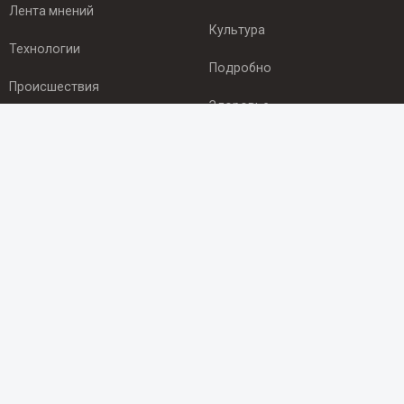
Лента мнений
Культура
Технологии
Подробно
Происшествия
Здоровье
Экономика
ПОДПИСКА
Подпишись на рассылку NEWSROOM24
и будь
в курсе новостей в своём городе:
Подписаться
© 2012 - 2025 ООО "Ньюсрум" (ИА Newsroom24 (Ньюсрум24).
Учредитель — ООО "Ньюсрум"
Свидетельство о регистрации СМИ ИА № ФС 77 - 45920 от 22.07.2011г.
выдано Федеральной службой по надзору в сфере связи,
информационных технологий и массовый коммуникаций.