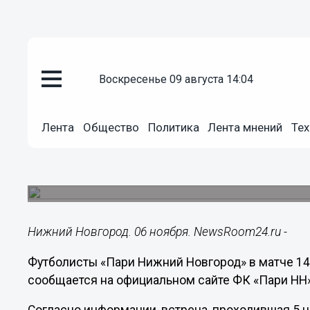
воскресенье 09 августа 14:04
Общество
Лента
Общество
Политика
Лента мнений
Тех
06.11.2023
09:42
Футболисты «Пари НН» проигра
Состоялся матч 14 тура РПЛ.
Нижний Новгород. 06 ноября. NewsRoom24.ru -
Футболисты «Пари Нижний Новгород» в матче 14
сообщается на официальном сайте ФК «Пари НН»