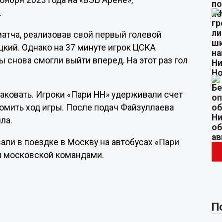
оября 2023 года на «ВЭБ Арене»,
.
матча, реализовав свой первый голевой
цкий. Однако на 37 минуте игрок ЦСКА
 снова смогли выйти вперед. На этот раз гол
таковать. Игроки «Пари НН» удерживали счет
омить ход игры. После подач Файзуллаева
ла.
али в поездке в Москву на автобусах «Пари
и московской командами.
П