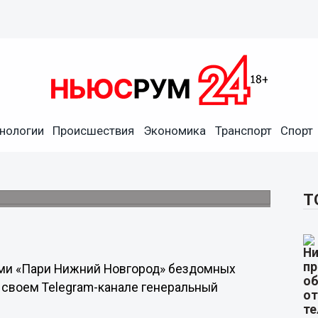
нологии
Происшествия
Экономика
Транспорт
Спорт
стом «Пари НН» щенка
провел перед матчем 29 октября.
Т
ами «Пари Нижний Новгород» бездомных
 своем Telegram-канале генеральный