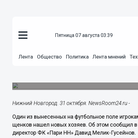
пятница 07 августа 03:39
Общество
31.10.2023
22:08
Лента
Общество
Политика
Лента мнений
Тех
Вынесенного на поле футболи
забрали из приюта
Акцию в поддержку приюта для животных клуб 
Нижний Новгород. 31 октября. NewsRoom24.ru -
Один из вынесенных на футбольное поле игрок
щенков нашел новых хозяев. Об этом сообщил в
директор ФК «Пари НН» Давид Мелик-Гусейнов.