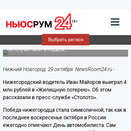
Общество
29.10.2023
11:01
Водитель из Нижегородской области
Выбрать регион
выиграл в лотерею 4 млн рублей
Он получил билет в подарок.
Нижний Новгород. 29 октября. NewsRoom24.ru -
Нижегородский водитель Иван Майоров выиграл 4
млн рублей в «Жилищную лотерею». Об этом
рассказали в пресс-службе «Столото».
Победа нижегородца стала символичной, так как в
последнее воскресенье октября в России
ежегодно отмечают День автомобилиста. Сам