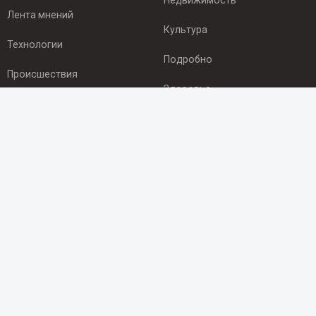
Недвижимость
Лента мнений
Культура
Технологии
Подробно
Происшествия
Здоровье
Экономика
ПОДПИСКА
Подпишись на рассылку NEWSROOM24
и будь
в курсе новостей в своём городе:
Подписаться
© 2012 - 2025 ООО "Ньюсрум" (ИА Newsroom24 (Ньюсрум24).
Учредитель — ООО "Ньюсрум"
Свидетельство о регистрации СМИ ИА № ФС 77 - 45920 от 22.07.2011г.
выдано Федеральной службой по надзору в сфере связи,