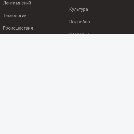
Лента мнений
Культура
Технологии
Подробно
Происшествия
Здоровье
Экономика
ПОДПИСКА
Подпишись на рассылку NEWSROOM24
и будь
в курсе новостей в своём городе:
Подписаться
© 2012 - 2025 ООО "Ньюсрум" (ИА Newsroom24 (Ньюсрум24).
Учредитель — ООО "Ньюсрум"
Свидетельство о регистрации СМИ ИА № ФС 77 - 45920 от 22.07.2011г.
выдано Федеральной службой по надзору в сфере связи,
информационных технологий и массовый коммуникаций.