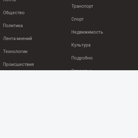
Транспорт
Общество
Спорт
Политика
Недвижимость
Лента мнений
Культура
Технологии
Подробно
Происшествия
Здоровье
Экономика
ПОДПИСКА
Подпишись на рассылку NEWSROOM24
и будь
в курсе новостей в своём городе:
Подписаться