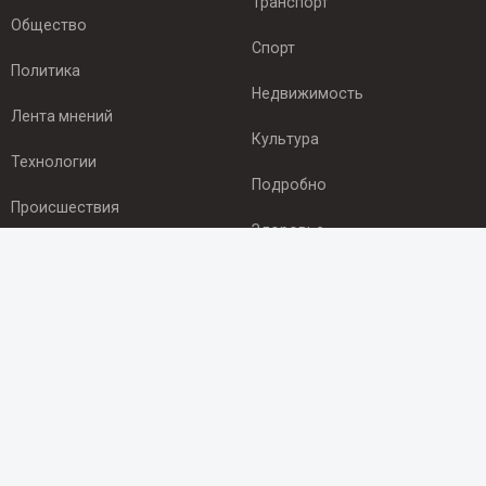
Транспорт
Общество
Спорт
Политика
Недвижимость
Лента мнений
Культура
Технологии
Подробно
Происшествия
Здоровье
Экономика
ПОДПИСКА
Подпишись на рассылку NEWSROOM24
и будь
в курсе новостей в своём городе:
Подписаться