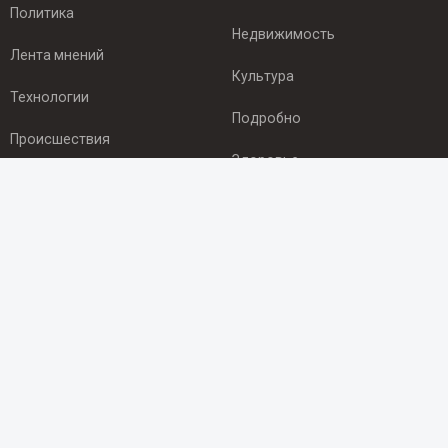
Политика
Недвижимость
Лента мнений
Культура
Технологии
Подробно
Происшествия
Здоровье
Экономика
ПОДПИСКА
Подпишись на рассылку NEWSROOM24
и будь
в курсе новостей в своём городе:
Подписаться
© 2012 - 2025 ООО "Ньюсрум" (ИА Newsroom24 (Ньюсрум24).
Учредитель — ООО "Ньюсрум"