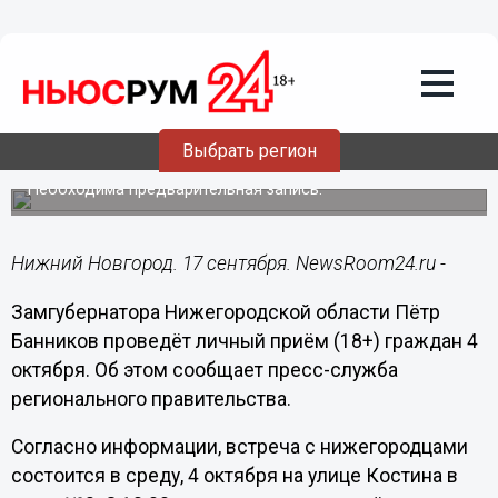
Общество
17.09.2023
12:05
Заместитель губернатора Пётр
Выбрать регион
Банников проведёт приём 4 октября
Необходима предварительная запись.
Нижний Новгород. 17 сентября. NewsRoom24.ru -
Замгубернатора Нижегородской области Пётр
Банников проведёт личный приём (18+) граждан 4
октября. Об этом сообщает пресс-служба
регионального правительства.
Согласно информации, встреча с нижегородцами
состоится в среду, 4 октября на улице Костина в