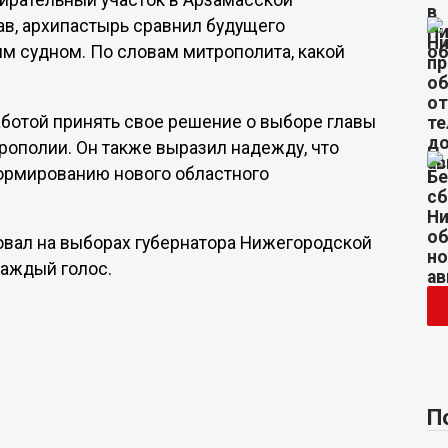
ирательный участок в Арзамасской
ав, архипастырь сравнил будущего
им судном. По словам митрополита, какой
аботой принять свое решение о выборе главы
рополии. Он также выразил надежду, что
формированию нового областного
овал на выборах губернатора Нижегородской
каждый голос.
П