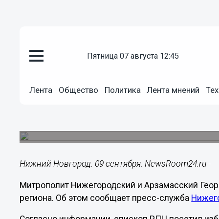
пятница 07 августа 12:45
Общество
09.09.2023
11:55
Лента
Общество
Политика
Лента мнений
Тех
Глава Нижегородской митропол
выборах губернатора
Он отдал свой голос на избирательном участке 
Нижний Новгород. 09 сентября. NewsRoom24.ru -
Митрополит Нижегородский и Арзамасский Георг
региона. Об этом сообщает пресс-служба
Нижего