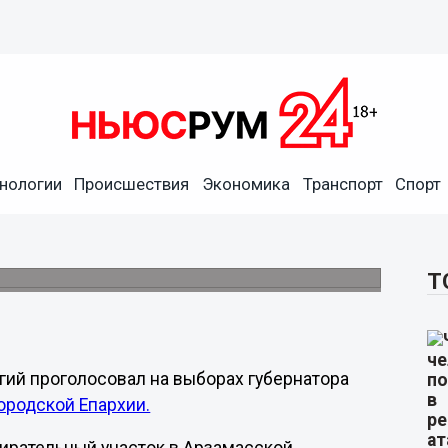
нологии
Происшествия
Экономика
Транспорт
Спорт
ии принял участие в
в Арзамасской православной гимназии.
Т
ий проголосовал на выборах губернатора
родской Епархии.