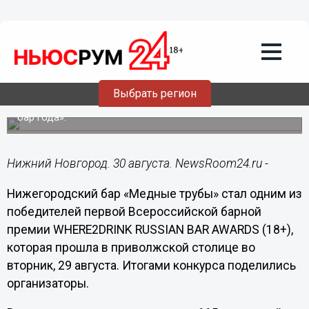
Общество
30.08.2023
14:52
Нижегородский бар стал победителем
всероссийской премии WHERE2DRINK
Выбрать регион
Его признали лучшим в номинации «Монопродуктовый
бар года».
Нижний Новгород. 30 августа. NewsRoom24.ru -
Нижегородский бар «Медные трубы» стал одним из
победителей первой Всероссийской барной
премии WHERE2DRINK RUSSIAN BAR AWARDS (18+),
которая прошла в приволжской столице во
вторник, 29 августа. Итогами конкурса поделились
организаторы.