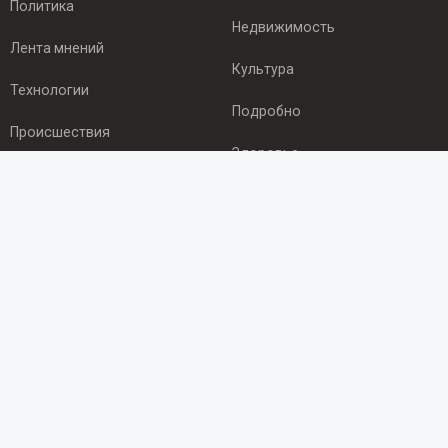
Политика
Недвижимость
Лента мнений
Культура
Технологии
Подробно
Происшествия
Здоровье
Экономика
ПОДПИСКА
Подпишись на рассылку NEWSROOM24
и будь
в курсе новостей в своём городе:
Подписаться
© 2012 - 2025 ООО "Ньюсрум" (ИА Newsroom24 (Ньюсрум24).
Учредитель — ООО "Ньюсрум"