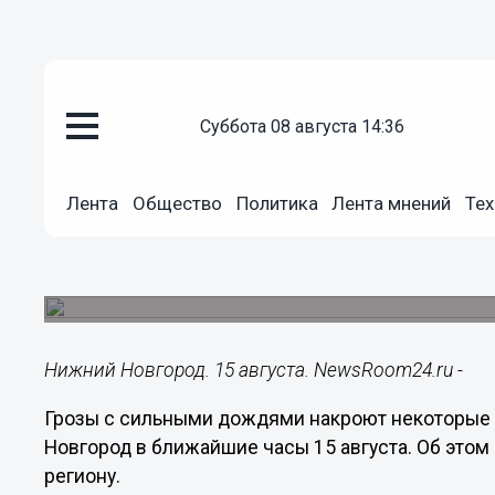
суббота 08 августа 14:36
Общество
15.08.2023
14:09
Лента
Общество
Политика
Лента мнений
Тех
Гроза разразится в Нижегород
часы 15 августа
Предупреждение о непогоде распространило М
Нижний Новгород. 15 августа. NewsRoom24.ru -
Грозы с сильными дождями накроют некоторые
Новгород в ближайшие часы 15 августа. Об это
региону.