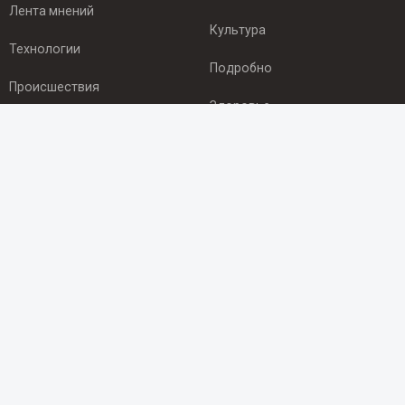
Лента мнений
Культура
Технологии
Подробно
Происшествия
Здоровье
Экономика
ПОДПИСКА
Подпишись на рассылку NEWSROOM24
и будь
в курсе новостей в своём городе:
Подписаться
© 2012 - 2025 ООО "Ньюсрум" (ИА Newsroom24 (Ньюсрум24).
Учредитель — ООО "Ньюсрум"
Свидетельство о регистрации СМИ ИА № ФС 77 - 45920 от 22.07.2011г.
выдано Федеральной службой по надзору в сфере связи,
информационных технологий и массовый коммуникаций.