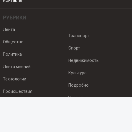
Контакты
РУБРИКИ
Лента
Транспорт
Общество
Спорт
Политика
Недвижимость
Лента мнений
Культура
Технологии
Подробно
Происшествия
Здоровье
Экономика
ПОДПИСКА
Подпишись на рассылку NEWSROOM24
и будь
в курсе новостей в своём городе: