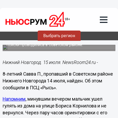
Общество
15.07.2023
09:43
Пропавший в Нижнем Новгороде 8-
Выбрать регион
летний мальчик найден живым
Поиски проводились в Советском районе.
Нижний Новгород. 15 июля. NewsRoom24.ru -
8-летний Савва П., пропавший в Советском районе
Нижнего Новгорода 14 июля, найден. Об этом
сообщили в ПСЦ «Рысь».
Напомним
, минувшим вечером мальчик ушел
гулять из дома на улице Бориса Корнилова и не
вернулся. Через пару часов ориентировки с его