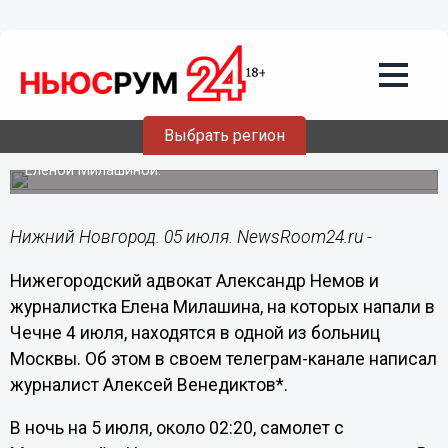
Общество
05.07.2023
09:42
Избитого в Чечне нижегородского
адвоката Немова доставили в
московскую больницу
Выбрать регион
Они прилетели в столицу с пострадавшей журналисткой
Еленой Милашиной.
Нижний Новгород. 05 июля. NewsRoom24.ru -
Нижегородский адвокат Александр Немов и
журналистка Елена Милашина, на которых напали в
Чечне 4 июля, находятся в одной из больниц
Москвы. Об этом в своем телеграм-канале написал
журналист Алексей Венедиктов*.
В ночь на 5 июля, около 02:20, самолет с