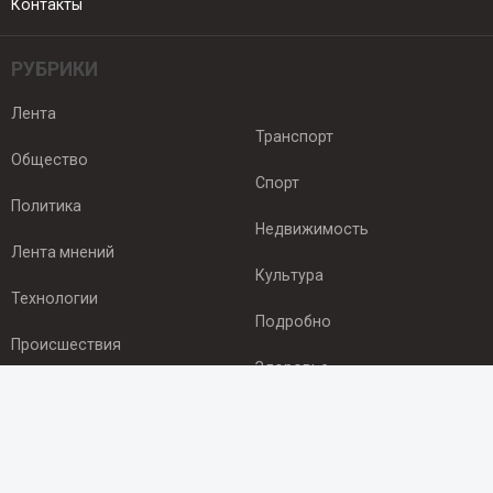
Контакты
РУБРИКИ
Лента
Транспорт
Общество
Спорт
Политика
Недвижимость
Лента мнений
Культура
Технологии
Подробно
Происшествия
Здоровье
Экономика
ПОДПИСКА
Подпишись на рассылку NEWSROOM24
и будь
в курсе новостей в своём городе: