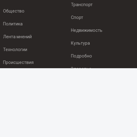
Транспорт
Общество
Спорт
Политика
Недвижимость
Лента мнений
Культура
Технологии
Подробно
Происшествия
Здоровье
Экономика
ПОДПИСКА
Подпишись на рассылку NEWSROOM24
и будь
в курсе новостей в своём городе:
Подписаться