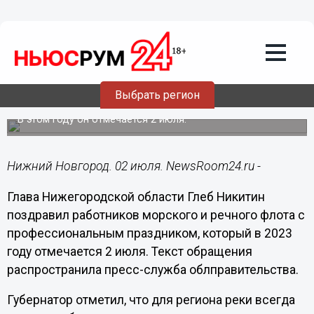
Общество
02.07.2023
10:07
Глеб Никитин поздравил
нижегородских речников с
Выбрать регион
профессиональным праздником
В этом году он отмечается 2 июля.
Нижний Новгород. 02 июля. NewsRoom24.ru -
Глава Нижегородской области Глеб Никитин
поздравил работников морского и речного флота с
профессиональным праздником, который в 2023
году отмечается 2 июля. Текст обращения
распространила пресс-служба облправительства.
Губернатор отметил, что для региона реки всегда