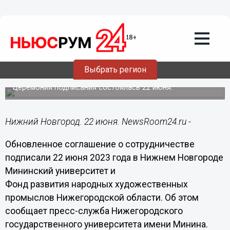
Общество
22.06.2023
19:20
Мининский университет подписал
соглашение с Фондом развития НХП
Выбрать регион
Нижегородской области
Церемония подписания состоялась 22 июня.
Нижний Новгород. 22 июня. NewsRoom24.ru -
Обновленное соглашение о сотрудничестве
подписали 22 июня 2023 года в Нижнем Новгороде
Мининский университет и
Фонд развития народных художественных
промыслов Нижегородской области. Об этом
сообщает пресс-служба Нижегородского
государственного университета имени Минина.