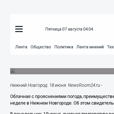
пятница 07 августа 04:04
Общество
18.06.2023
09:27
Лента
Общество
Политика
Лента мнений
Тех
Потепление до +26 градусов 
Новгороде к следующим вых
Установится облачная с прояснениями погода.
Нижний Новгород. 18 июня. NewsRoom24.ru -
Облачная с прояснениями погода, преимуществ
неделе в Нижнем Новгороде. Об этом свидетель