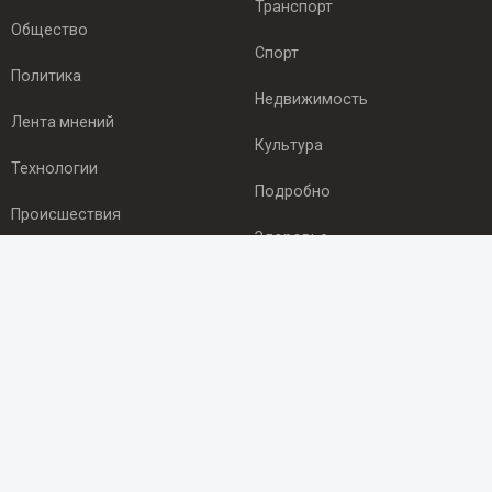
Транспорт
Общество
Спорт
Политика
Недвижимость
Лента мнений
Культура
Технологии
Подробно
Происшествия
Здоровье
Экономика
ПОДПИСКА
Подпишись на рассылку NEWSROOM24
и будь
в курсе новостей в своём городе:
Подписаться