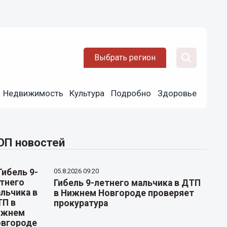
Выбрать регион
Недвижимость
Культура
Подробно
Здоровье
ОП новостей
05.8.2026 09:20
Гибель 9-летнего мальчика в ДТП
в Нижнем Новгороде проверяет
прокуратура