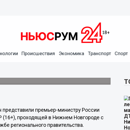
нологии
Происшествия
Экономика
Транспорт
Спорт
мобильных граждан
нем Новгороде
ПР-2023.
Т
н представили премьер-министру России
 (16+), проходящей в Нижнем Новгороде с
ужбе регионального правительства.