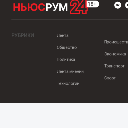
РУБРИКИ
Лента
Происшест
Общество
Экономика
Политика
Транспорт
Лента мнений
Спорт
Технологии
© 2012 - 2025 ООО "Ньюсрум" (ИА Newsroom24 (Ньюсрум24). Учр
Свидетельство о регистрации СМИ ИА № ФС 77 - 45920 от 22.07.
Главный редактор Эмилия Ткаченко. Адрес редакции: Нижний Новгор
Телефон: +79965565378, E-mail:
sales@newsroom24.ru
Все права на материалы, размещенные на сайте
www.newsroom24
материалов сайта гиперссылка
www.newsroom24.ru
обязательна.