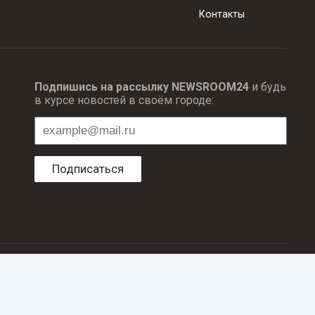
Контакты
Подпишись на рассылку NEWSROOM24
и будь
в курсе новостей в своём городе:
Подписаться
ционных технологий и массовый коммуникаций.
об авторском праве и смежных правах. При любом использовании
е в рубрике «Новости компаний», оплачены рекламодателем.