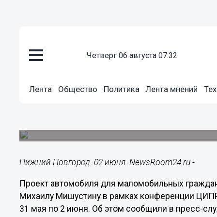
четверг 06 августа 07:32
Общество
02.06.2023
09:52
Лента
Общество
Политика
Лента мнений
Тех
Проект автомобиля для мало
представили Мишустину в Ниж
Презентация прошла в рамках конференции ЦИ
Нижний Новгород. 02 июня. NewsRoom24.ru -
Проект автомобиля для маломобильных гражда
Михаилу Мишустину в рамках конференции ЦИПР
31 мая по 2 июня. Об этом сообщили в пресс-сл