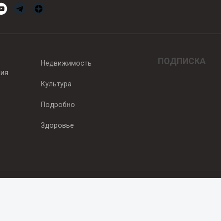
ПОДПИСКА
Недвижимость
вия
Культура
Подробно
Здоровье
едитель — ООО "Ньюсрум"
2011г. выдано Федеральной службой по надзору в сфере связи, информа
од, ул. Пискунова. 59, п.14, оф. 606
.ru
, охраняются в соответствии с законодательством РФ, в том числе 
 Публикации с пометкой «На правах рекламы» и материалы, размещенны