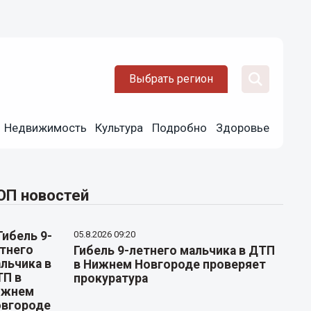
Выбрать регион
Недвижимость
Культура
Подробно
Здоровье
ОП новостей
05.8.2026 09:20
Гибель 9-летнего мальчика в ДТП
в Нижнем Новгороде проверяет
прокуратура