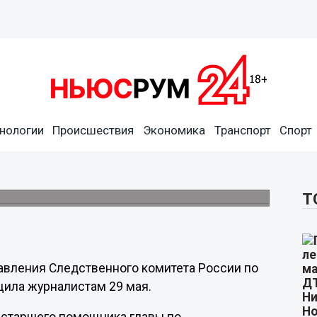
нологии
Происшествия
Экономика
Транспорт
Спорт
главы пресс-службы
Т
авления Следственного комитета России по
щила журналистам 29 мая.