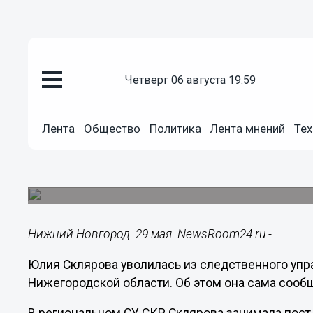
четверг 06 августа 19:59
Общество
29.05.2023
17:55
Лента
Общество
Политика
Лента мнений
Тех
Юлия Склярова ушла с поста 
нижегородского СК
Она сообщила об этом лично.
Нижний Новгород. 29 мая. NewsRoom24.ru -
Юлия Склярова уволилась из следственного упр
Нижегородской области. Об этом она сама сооб