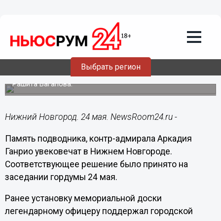
Общество
24.05.2023
15:37
Мемориальную доску контр-адмиралу
Ганрио установят на Большой
Покровской
Выбрать регион
Также принято решение увековечить память певца
Рашита Вагапова.
Нижний Новгород. 24 мая. NewsRoom24.ru -
Память подводника, контр-адмирала Аркадия
Ганрио увековечат в Нижнем Новгороде.
Соответствующее решение было принято на
заседании гордумы 24 мая.
Ранее установку мемориальной доски
легендарному офицеру поддержал городской