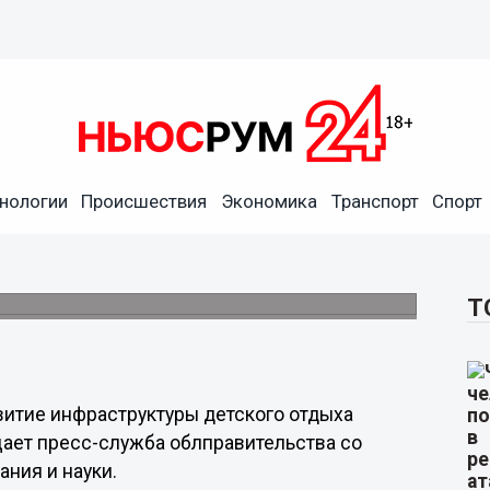
ли на развитие
нологии
Происшествия
Экономика
Транспорт
Спорт
 детского отдыха в 2023
 120 тысяч детей.
Т
витие инфраструктуры детского отдыха
ает пресс-служба облправительства со
ния и науки.