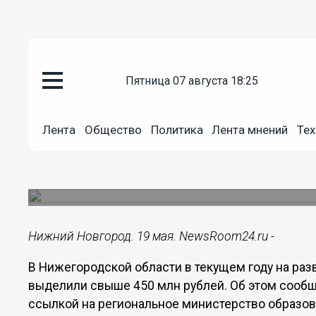
Общество
пятница 07 августа 18:25
19.05.2023
07:30
Свыше 450 млн рублей направи
Лента
Общество
Политика
Лента мнений
Тех
нижегородской инфраструктуры
году
В летний период будет организован отдых почти
Нижний Новгород. 19 мая. NewsRoom24.ru -
В Нижегородской области в текущем году на раз
выделили свыше 450 млн рублей. Об этом сообщ
ссылкой на региональное министерство образова