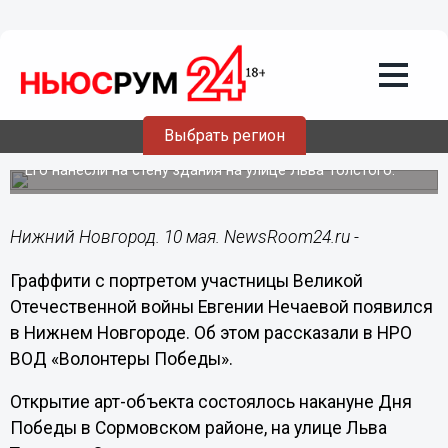
Общество
10.05.2023
14:55
Граффити-портрет ветерана ВОВ
Выбрать регион
Евгении Нечаевой открыли в Сормове
Его нанесли на стену здания на улице Льва Толстого.
Нижний Новгород. 10 мая. NewsRoom24.ru -
Граффити с портретом участницы Великой
Отечественной войны Евгении Нечаевой появился
в Нижнем Новгороде. Об этом рассказали в НРО
ВОД «Волонтеры Победы».
Открытие арт-объекта состоялось накануне Дня
Победы в Сормовском районе, на улице Льва