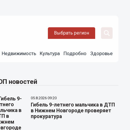
Выбрать регион
Недвижимость
Культура
Подробно
Здоровье
ОП новостей
05.8.2026 09:20
Гибель 9-летнего мальчика в ДТП
в Нижнем Новгороде проверяет
прокуратура