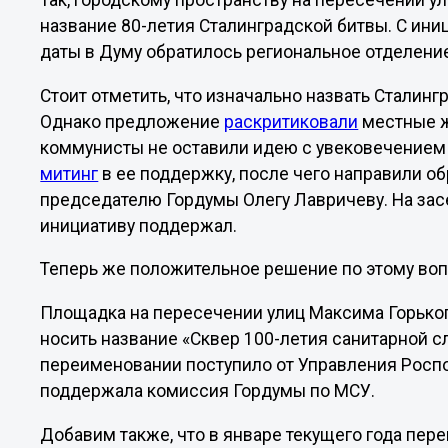
Так, городскому пространству на пересечении у
название 80-летия Сталинградской битвы. С ин
даты в Думу обратилось региональное отделени
Стоит отметить, что изначально назвать Сталин
Однако предложение
раскритиковали
местные ж
коммунисты не оставили идею с увековечением 
митинг
в ее поддержку, после чего направили о
председателю Гордумы Олегу Лавричеву. На зас
инициативу поддержал.
Теперь же положительное решение по этому воп
Площадка на пересечении улиц Максима Горького
носить название «Сквер 100-летия санитарной 
переименовании поступило от Управления Роспо
поддержала комиссия Гордумы по МСУ.
Добавим также, что в январе текущего года пе