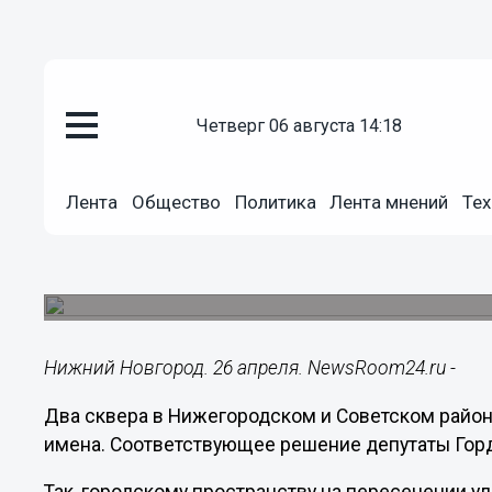
четверг 06 августа 14:18
Общество
26.04.2023
15:55
Лента
Общество
Политика
Лента мнений
Тех
Новые имена присвоили двум 
Новгороде
Один из них теперь назван в память о Сталингра
Нижний Новгород. 26 апреля. NewsRoom24.ru -
Два сквера в Нижегородском и Советском райо
имена. Соответствующее решение депутаты Горд