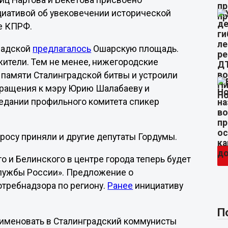
лиц Нартова и Бекетова присвоено
ициативой об увековечении исторической
е КПРФ.
градской
предлагалось
Ошарскую площадь.
ители. Тем не менее, нижегородские
памяти Сталинградской битвы и устроили
бращения к мэру Юрию Шалабаеву и
едании профильного комитета спикер
росу приняли и другие депутаты Гордумы.
 и Белинского в центре города теперь будет
службы России». Предложение о
требнадзора по региону.
Ранее
инициативу
П
реименовать в Сталинградский коммунисты