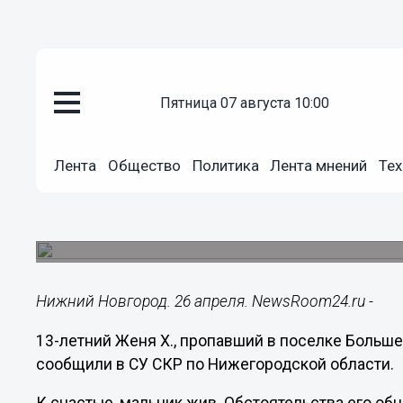
пятница 07 августа 10:00
Общество
26.04.2023
15:40
Лента
Общество
Политика
Лента мнений
Тех
Пропавший в лесу 13-летний п
Бору
Ранее было возбуждено уголовное дело об уби
Нижний Новгород. 26 апреля. NewsRoom24.ru -
13-летний Женя Х., пропавший в поселке Больше
сообщили в СУ СКР по Нижегородской области.