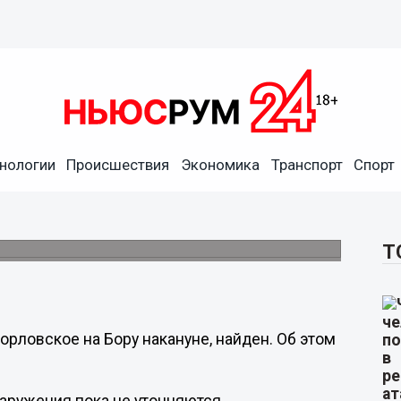
нологии
Происшествия
Экономика
Транспорт
Спорт
одросток найден живым на
йстве.
Т
орловское на Бору накануне, найден. Об этом