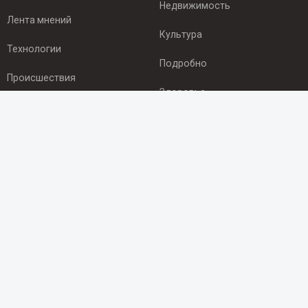
Недвижимость
Лента мнений
Культура
Технологии
Подробно
Происшествия
Здоровье
Экономика
ПОДПИСКА
Подпишись на рассылку NEWSROOM24
и будь
в курсе новостей в своём городе:
Подписаться
© 2012 - 2025 ООО "Ньюсрум" (ИА Newsroom24 (Ньюсрум24).
Учредитель — ООО "Ньюсрум"
Свидетельство о регистрации СМИ ИА № ФС 77 - 45920 от 22.07.2011г.
выдано Федеральной службой по надзору в сфере связи,