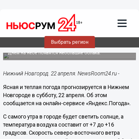
Общество
22.04.2023
09:28
Ясная погода и до +17°C ожидается в
Выбрать регион
Нижнем Новгороде 22 апреля
Днем на небе появятся небольшие облака.
Нижний Новгород. 22 апреля. NewsRoom24.ru -
Ясная и теплая погода прогнозируется в Нижнем
Новгороде в субботу, 22 апреля. Об этом
сообщается на онлайн-сервисе «Яндекс.Погода».
С самого утра в городе будет светить солнце, а
температура воздуха составит от +7 до +16
градусов. Скорость северо-восточного ветра