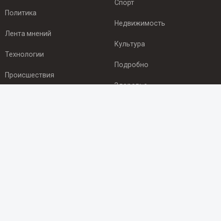
Спорт
Политика
Недвижимость
Лента мнений
Культура
Технологии
Подробно
Происшествия
Здоровье
Экономика
ПОДПИСКА
Подпишись на рассылку NEWSROOM24
и будь
в курсе новостей в своём городе:
Подписаться
© 2012 - 2025 ООО "Ньюсрум" (ИА Newsroom24 (Ньюсрум24).