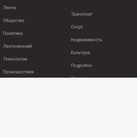
Лента
Транспорт
Общество
Спорт
Политика
Недвижимость
Лента мнений
Культура
Технологии
Подробно
Происшествия
Здоровье
Экономика
ПОДПИСКА
Подпишись на рассылку NEWSROOM24
и будь
в курсе новостей в своём городе: