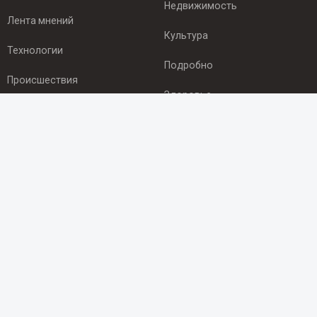
Недвижимость
Лента мнений
Культура
Технологии
Подробно
Происшествия
Здоровье
Экономика
ПОДПИСКА
Подпишись на рассылку NEWSROOM24
и будь
в курсе новостей в своём городе:
Подписаться
© 2012 - 2025 ООО "Ньюсрум" (ИА Newsroom24 (Ньюсрум24).
Учредитель — ООО "Ньюсрум"
Свидетельство о регистрации СМИ ИА № ФС 77 - 45920 от 22.07.2011г.
выдано Федеральной службой по надзору в сфере связи,