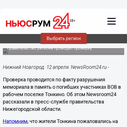
Общество
12.04.2023
17:20
Разрушенный памятник солдату ВОВ
Выбрать регион
восстановят в поселке Тонкино
Правительство региона проводит проверку.
Нижний Новгород. 12 апреля. NewsRoom24.ru -
Проверка проводится по факту разрушения
мемориала в память о погибших участниках ВОВ в
рабочем поселке Тонкино. Об этом Newsroom24
рассказали в пресс-службе правительства
Нижегородской области.
Напомним
, что жители Тонкина пожаловались на