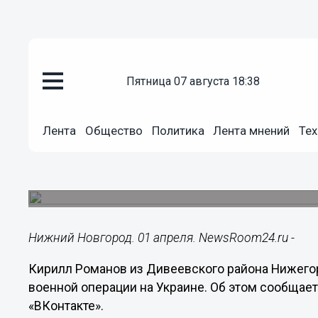
пятница 07 августа 18:38
Общество
Лента
Общество
Политика
Лента мнений
Тех
01.04.2023
14:26
Кирилл Романов из Дивеева по
Он был бойцом ЧВК «Вагнер».
Нижний Новгород. 01 апреля. NewsRoom24.ru -
Кирилл Романов из Дивеевского района Нижегор
военной операции на Украине. Об этом сообщает
«ВКонтакте».