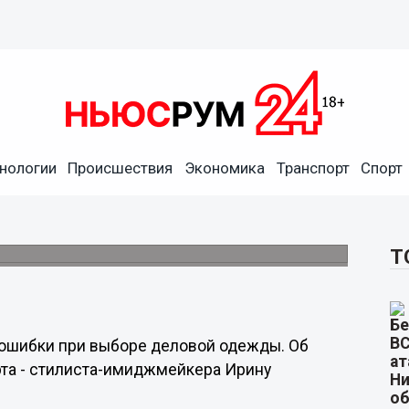
нологии
Происшествия
Экономика
Транспорт
Спорт
еловую одежду
стуков.
Т
ошибки при выборе деловой одежды. Об
рта - стилиста-имиджмейкера Ирину