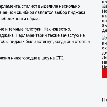
арламента, стилист выделила несколько
раненной ошибкой является выбор пиджака
 небрежности образа.
е и темные галстуки. Как известно,
пиджака. Парламентарии также зачастую не
обы пиджак был застегнут, когда они стоят, и
разил нижегородца в шоу на СТС.
П