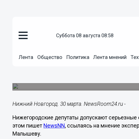
суббота 08 августа 08:58
Общество
30.03.2023
20:40
Лента
Общество
Политика
Лента мнений
Тех
Стилист подвергла критике д
нижегородских депутатов
Эксперт раскритиковала выбор пиджаков и гал
Нижний Новгород. 30 марта. NewsRoom24.ru -
Нижегородские депутаты допускают серьезные 
этом пишет
NewsNN
, ссылаясь на мнение экспе
Малышеву.