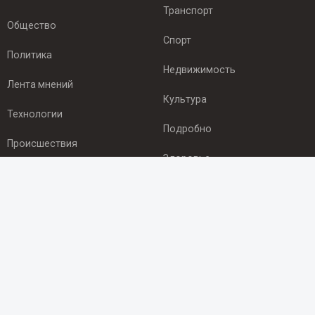
Транспорт
Общество
Спорт
Политика
Недвижимость
Лента мнений
Культура
Технологии
Подробно
Происшествия
Здоровье
Экономика
ПОДПИСКА
Подпишись на рассылку NEWSROOM24
и будь
в курсе новостей в своём городе:
Подписаться