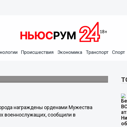
нологии
Происшествия
Экономика
Транспорт
Спорт
ижегородцев вручили ордена
Т
города награждены орденами Мужества
их военнослужащих, сообщили в