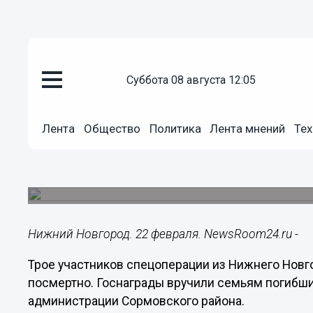
суббота 08 августа 12:05
Общество
22.02.2023
12:21
Лента
Общество
Политика
Лента мнений
Тех
Семьям трех погибших в СВО н
Мужества
Церемония прошла в Сормове.
Нижний Новгород. 22 февраля. NewsRoom24.ru -
Трое участников спецоперации из Нижнего Нов
посмертно. Госнаграды вручили семьям погибш
администрации Сормовского района.