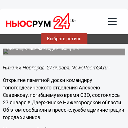
Общество
27.01.2023
17:42
Мемориальную доску погибшему в
спецоперации Алексею Савенкову
Выбрать регион
установили в Дзержинске
Она открылась на входе в школу №4.
Нижний Новгород. 27 января. NewsRoom24.ru -
Открытие памятной доски командиру
топогеодезического отделения Алексею
Савенкову, погибшему во время СВО, состоялось
27 января в Дзержинске Нижегородской области.
Об этом сообщили в пресс-службе администрации
города химиков.