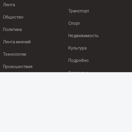
Лента
Транспорт
Общество
Спорт
Политика
Недвижимость
Лента мнений
Культура
Технологии
Подробно
Происшествия
Здоровье
Экономика
ПОДПИСКА
Подпишись на рассылку NEWSROOM24
и будь
в курсе новостей в своём городе:
Подписаться