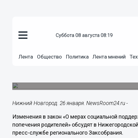
суббота 08 августа 08:19
Общество
26.01.2023
11:06
Лента
Общество
Политика
Лента мнений
Тех
Закон о жилищных сертификата
пересмотрят в Нижегородской
Изменения обсудят депутаты ЗСНО.
Нижний Новгород. 26 января. NewsRoom24.ru -
Изменения в закон «О мерах социальной поддерж
попечения родителей» обсудят в Нижегородской
пресс-службе регионального Заксобрания.