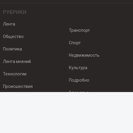
РУБРИКИ
Лента
Транспорт
Общество
Спорт
Политика
Недвижимость
Лента мнений
Культура
Технологии
Подробно
Происшествия
Здоровье
Экономика
ПОДПИСКА
Подпишись на рассылку NEWSROOM24
и будь
в курсе новостей в своём городе: