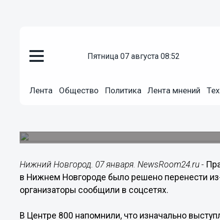
пятница 07 августа 08:52
Общество
07.01.2023
10:26
Лента
Общество
Политика
Лента мнений
Тех
Новогодние уличные концерты
Новгороде из-за морозов
Мероприятия проведут в конце следующей нед
Нижний Новгород. 07 января. NewsRoom24.ru -
Пра
в Нижнем Новгороде было решено перенести из
организаторы сообщили в соцсетях.
В Центре 800 напомнили, что изначально выступ