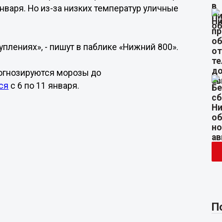
нваря. Но из-за низких температур уличные
плениях», - пишут в паблике «Нижний 800».
огнозируются морозы до
ся
с 6 по 11 января.
П