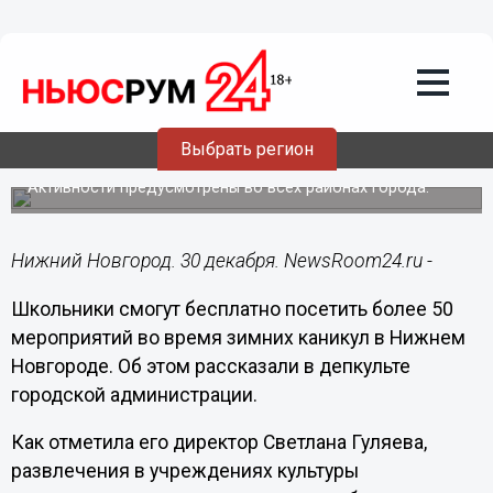
Общество
30.12.2022
18:24
Свыше 50 бесплатных мероприятий
подготовили для нижегородских
Выбрать регион
школьников в каникулы
Активности предусмотрены во всех районах города.
Нижний Новгород. 30 декабря. NewsRoom24.ru -
Школьники смогут бесплатно посетить более 50
мероприятий во время зимних каникул в Нижнем
Новгороде. Об этом рассказали в депкульте
городской администрации.
Как отметила его директор Светлана Гуляева,
развлечения в учреждениях культуры