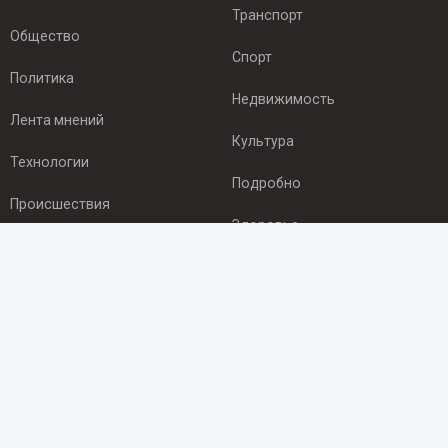
Транспорт
Общество
Спорт
Политика
Недвижимость
Лента мнений
Культура
Технологии
Подробно
Происшествия
Здоровье
Экономика
ПОДПИСКА
Подпишись на рассылку NEWSROOM24
и будь
в курсе новостей в своём городе:
Подписаться