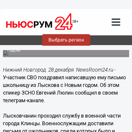
Общество
28.12.2022
17:46
Юная нижегородка написала
трогательное письмо участвующему в
СВО земляку
Выбрать регион
Военнослужащий разыскал ее и поздравил с Новым
годом.
Нижний Новгород. 28 декабря. NewsRoom24.ru -
Участник СВО поздравил написавшую ему письмо
школьницу из Лыскова с Новым годом. Об этом
спикер ЗСНО Евгений Люлин сообщил в своем
телеграм-канале.
Лысковчанин проходил службу в военной части
города Клинцы. Военнослужащим доставили
письма от школьников, среди которых было и