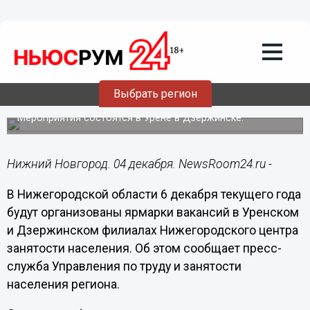
Общество
04.12.2022
14:31
Ярмарки вакансий для нижегородцев
Выбрать регион
проведут центры занятости 6 декабря
Мероприятия состоятся в Урене в Дзержинске.
Нижний Новгород. 04 декабря. NewsRoom24.ru -
В Нижегородской области 6 декабря текущего года
будут организованы ярмарки вакансий в Уренском
и Дзержинском филиалах Нижегородского центра
занятости населения. Об этом сообщает пресс-
служба Управления по труду и занятости
населения региона.