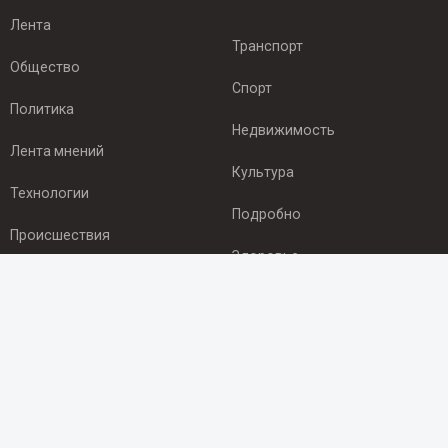
Лента
Транспорт
Общество
Спорт
Политика
Недвижимость
Лента мнений
Культура
Технологии
Подробно
Происшествия
Здоровье
Экономика
ПОДПИСКА
Подпишись на рассылку NEWSROOM24
и будь
в курсе новостей в своём городе: