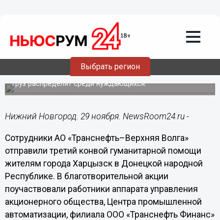
Общество
29.11.2022
12:30
Волонтеры АО «Транснефть–Верхняя
Волга» отправили более 1 тонны
Выбрать регион
гумпомощи в ДНР
Груз распределят среди нуждающихся.
Нижний Новгород. 29 ноября. NewsRoom24.ru -
Сотрудники АО «Транснефть–Верхняя Волга»
отправили третий конвой гуманитарной помощи
жителям города Харцызск в Донецкой народной
Республике. В благотворительной акции
поучаствовали работники аппарата управления
акционерного общества, Центра промышленной
автоматизации, филиала ООО «Транснефть Финанс»