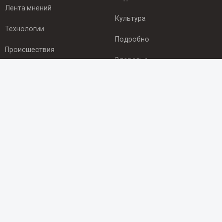
Лента мнений
Культура
Технологии
Подробно
Происшествия
Здоровье
Экономика
ПОДПИСКА
Подпишись на рассылку NEWSROOM24
и будь
в курсе новостей в своём городе:
Подписаться
© 2012 - 2025 ООО "Ньюсрум" (ИА Newsroom24 (Ньюсрум24).
Учредитель — ООО "Ньюсрум"
Свидетельство о регистрации СМИ ИА № ФС 77 - 45920 от 22.07.2011г.
выдано Федеральной службой по надзору в сфере связи,