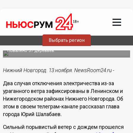
Общество
13.11.2022
12:05
Свет отключили из-за сильного ветра
Выбрать регион
в двух районах Нижнего Новгорода
Повалено 37 деревьев.
Нижний Новгород. 13 ноября. NewsRoom24.ru -
Два случая отключения электричества из-за
ураганного ветра зафиксированы в Ленинском и
Нижегородском районах Нижнего Новгорода. Об
этом в своем телеграм-канале рассказал глава
города Юрий Шалабаев.
Сильный порывистый ветер с дождем прошелся