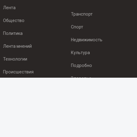
Лента
Транспорт
Общество
Спорт
Политика
Недвижимость
Лента мнений
Культура
Технологии
Подробно
Происшествия
Здоровье
Экономика
ПОДПИСКА
Подпишись на рассылку NEWSROOM24
и будь
в курсе новостей в своём городе: