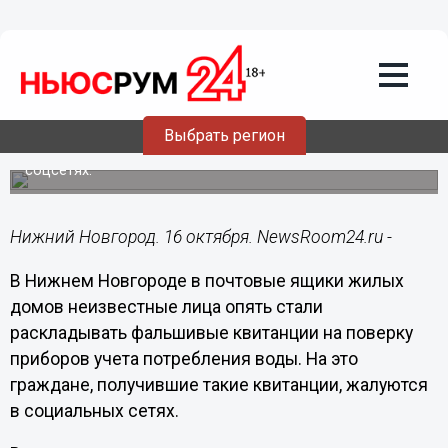
Общество
16.10.2022
14:46
Фальшивые квитанции на поверку
счетчиков воды вызвали
недовольство нижегородцев
Выбрать регион
Получившие квитанции нижегородцы жалуются в
соцсетях.
Нижний Новгород. 16 октября. NewsRoom24.ru -
В Нижнем Новгороде в почтовые ящики жилых
домов неизвестные лица опять стали
раскладывать фальшивые квитанции на поверку
приборов учета потребления воды. На это
граждане, получившие такие квитанции, жалуются
в социальных сетях.