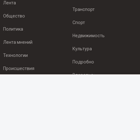
Лента
Транспорт
Общество
Спорт
Политика
Недвижимость
Лента мнений
Культура
Технологии
Подробно
Происшествия
Здоровье
Экономика
ПОДПИСКА
Подпишись на рассылку NEWSROOM24
и будь
в курсе новостей в своём городе:
Подписаться