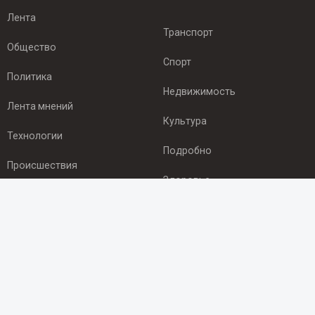
Лента
Транспорт
Общество
Спорт
Политика
Недвижимость
Лента мнений
Культура
Технологии
Подробно
Происшествия
Здоровье
Экономика
ПОДПИСКА
Подпишись на рассылку NEWSROOM24
и будь
в курсе новостей в своём городе: