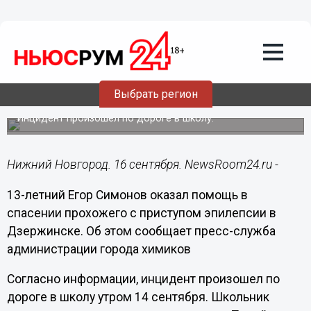
Общество
16.09.2022
17:45
Школьник помог в спасении пациента с
Выбрать регион
эпилепсией в Дзержинске
Инцидент произошел по дороге в школу.
Нижний Новгород. 16 сентября. NewsRoom24.ru -
13-летний Егор Симонов оказал помощь в
спасении прохожего с приступом эпилепсии в
Дзержинске. Об этом сообщает пресс-служба
администрации города химиков
Согласно информации, инцидент произошел по
дороге в школу утром 14 сентября. Школьник