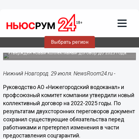
Общество
29.07.2022
17:31
Нижегородский водоканал повысил
Выбрать регион
выплаты для ряда сотрудников
Утвержден новый коллективный договор до 2025 года.
Нижний Новгород. 29 июля. NewsRoom24.ru -
Руководство АО «Нижегородский водоканал» и
профсоюзный комитет компании утвердили новый
коллективный договор на 2022-2025 годы. По
результатам двухсторонних переговоров документ
сохранил существующие обязательства перед
работниками и претерпел изменения в части
предоставления соцгарантий.