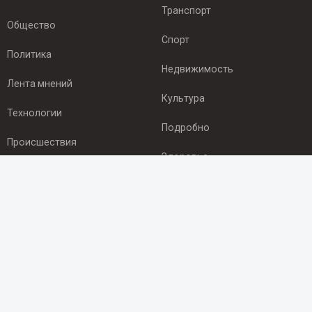
Транспорт
Общество
Спорт
Политика
Недвижимость
Лента мнений
Культура
Технологии
Подробно
Происшествия
Здоровье
Экономика
ПОДПИСКА
Подпишись на рассылку NEWSROOM24
и будь
в курсе новостей в своём городе:
Подписаться