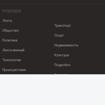
РУБРИКИ
Лента
Транспорт
Общество
Спорт
Политика
Недвижимость
Лента мнений
Культура
Технологии
Подробно
Происшествия
Здоровье
Экономика
ПОДПИСКА
Подпишись на рассылку NEWSROOM24
и будь
в курсе новостей в своём городе: