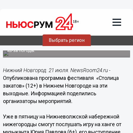
Общество
21.07.2022
10:37
Опубликована программа
нижегородского фестиваля «Столица
закатов» с 22 по 24 июля
Выбрать регион
Выступления некоторых исполнителей могут отменить
из-за погоды.
Нижний Новгород. 21 июля. NewsRoom24.ru -
Опубликована программа фестиваля «Столица
закатов» (12+) в Нижнем Новгороде на эти
выходные. Информацией поделились
организаторы мероприятий.
Уже в пятницу на Нижневолжской набережной
нижегородцы смогут послушать игру на ханге от
музыканта Юрия Павлова (6+), его выступление