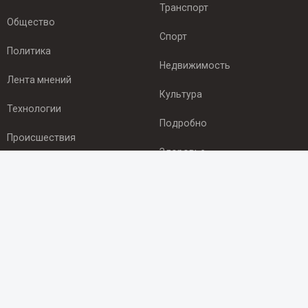
Транспорт
Общество
Спорт
Политика
Недвижимость
Лента мнений
Культура
Технологии
Подробно
Происшествия
Здоровье
Экономика
ПОДПИСКА
Подпишись на рассылку NEWSROOM24
и будь
в курсе новостей в своём городе:
Подписаться