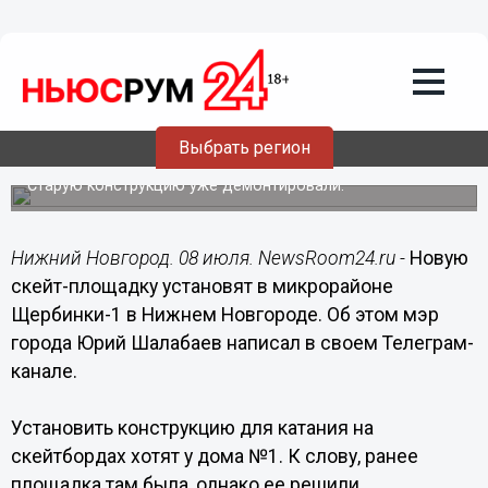
Общество
08.07.2022
11:06
Скейт-площадку модернизируют в
Выбрать регион
микрорайоне Щербинки-1
Старую конструкцию уже демонтировали.
Нижний Новгород. 08 июля. NewsRoom24.ru -
Новую
скейт-площадку установят в микрорайоне
Щербинки-1 в Нижнем Новгороде. Об этом мэр
города Юрий Шалабаев написал в своем Телеграм-
канале.
Установить конструкцию для катания на
скейтбордах хотят у дома №1. К слову, ранее
площадка там была, однако ее решили