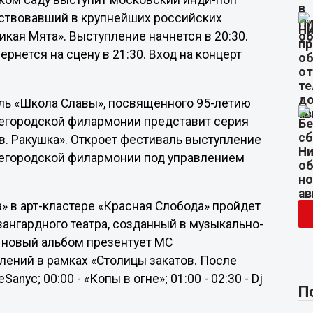
ском саду выступит московский инди-поп
частвовавший в крупнейших российских
икая Мята». Выступление начнется в 20:30.
вернется на сцену в 21:30. Вход на концерт
аль «Школа Славы», посвященного 95-летию
егородской филармонии представит серия
в. Ракушка». Откроет фестиваль выступление
егородской филармонии под управлением
а» в арт-кластере «Красная Слобода» пройдет
вангардного театра, созданный в музыкально-
й новый альбом презентует МС
лений в рамках «Столицы закатов. После
Sanyc; 00:00 - «Копы в огне»; 01:00 - 02:30 - Dj
П