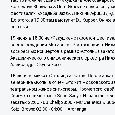
Так, 18 июня на сцене «Ракушка» в Александров
коллектив Shanyana & Guru Groove Foundation, у
фестивалях: «Усадьба Jazz», «Пикник Афиши», «Д
До этого, в 19:30 там выступит DJ Kupper. Он же 
платный.
19 июня в 18:00 на «Ракушке» откроется фестив
со дня рождения Мстислава Ростроповича. Ниж
воскресных концертов в рамках «Столица закато
Академического симфонического оркестра Ниж
Александра Скульского.
18 июня в рамках «Столица закатов. После закат
вечеринка «Копы в огне». Это хит московского а
театральном жанре хипхоперы. Кроме того, сво
Сенечка совместно с SuperSanyc. Начало выступ
заката»: 22:00 - DJ Chell; 23:00 - МС Сенечка & Supe
Kotzi Brown; 02:30 - 04:00 – Archanga.