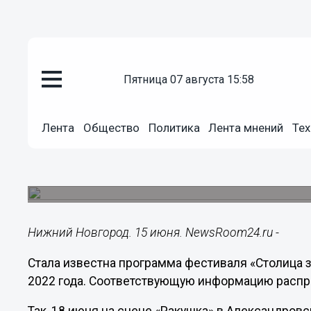
пятница 07 августа 15:58
Общество
15.06.2022
20:42
Лента
Общество
Политика
Лента мнений
Тех
Опубликована программа ниже
«Столица закатов» на 18 и 19 
Концерты пройдут на разных городских площад
Нижний Новгород. 15 июня. NewsRoom24.ru -
Стала известна программа фестиваля «Столица з
2022 года. Соответствующую информацию распр