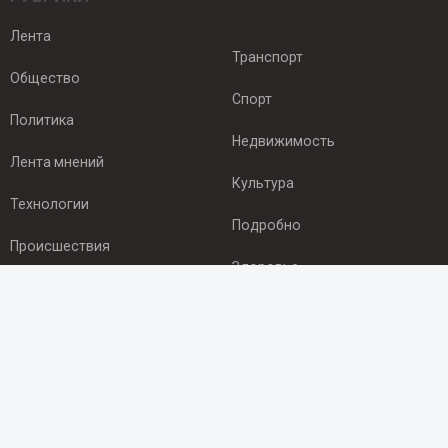
Лента
Транспорт
Общество
Спорт
Политика
Недвижимость
Лента мнений
Культура
Технологии
Подробно
Происшествия
Здоровье
Экономика
ПОДПИСКА
Подпишись на рассылку NEWSROOM24
и будь
в курсе новостей в своём городе: